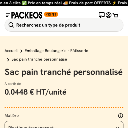
n 3 clics ✅ Prix en temps réel 🚚 Frais de port OFFERTS ⚡️ Frais de 
Fermer
Contactez-nous
Customer 
Menu mobile
Panier
Rechercher
Accueil
Emballage Boulangerie - Pâtisserie
Sac pain tranché personnalisé
Sac pain tranché personnalisé
À partir de
0.0448 € HT/unité
Matière