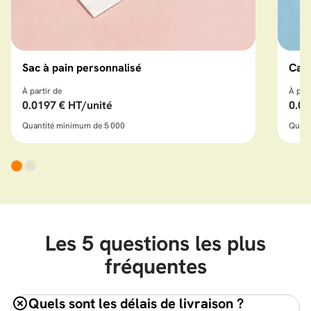
Sac à pain personnalisé
Cart
À partir de
À part
0.0197 € HT/unité
0.03
Quantité minimum de 5 000
Quant
Les 5 questions les plus
fréquentes
Quels sont les délais de livraison ?